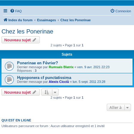
FAQ
Connexion
Index du forum
Essaimages
Chez les Ponerinae
Chez les Ponerinae
Nouveau sujet
2 sujets • Page
1
sur
1
Sujets
Ponerinae en Février?
Dernier message par
Rumsaïs Blatrix
«
ven. 9 avr. 2021 22:23
Réponses :
3
Hypoponera cf punctatissima
Dernier message par
Alexis Cicciù
«
lun. 5 sept. 2011 23:28
Nouveau sujet
2 sujets • Page
1
sur
1
Aller à
QUI EST EN LIGNE
Utilisateurs parcourant ce forum : Aucun utilisateur enregistré et 1 invité