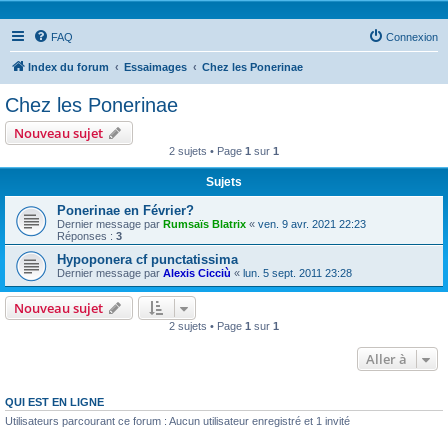
FAQ
Connexion
Index du forum
Essaimages
Chez les Ponerinae
Chez les Ponerinae
Nouveau sujet
2 sujets • Page
1
sur
1
Sujets
Ponerinae en Février?
Dernier message par
Rumsaïs Blatrix
«
ven. 9 avr. 2021 22:23
Réponses :
3
Hypoponera cf punctatissima
Dernier message par
Alexis Cicciù
«
lun. 5 sept. 2011 23:28
Nouveau sujet
2 sujets • Page
1
sur
1
Aller à
QUI EST EN LIGNE
Utilisateurs parcourant ce forum : Aucun utilisateur enregistré et 1 invité