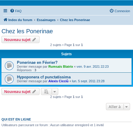
FAQ
Connexion
Index du forum
Essaimages
Chez les Ponerinae
Chez les Ponerinae
Nouveau sujet
2 sujets • Page
1
sur
1
Sujets
Ponerinae en Février?
Dernier message par
Rumsaïs Blatrix
«
ven. 9 avr. 2021 22:23
Réponses :
3
Hypoponera cf punctatissima
Dernier message par
Alexis Cicciù
«
lun. 5 sept. 2011 23:28
Nouveau sujet
2 sujets • Page
1
sur
1
Aller à
QUI EST EN LIGNE
Utilisateurs parcourant ce forum : Aucun utilisateur enregistré et 1 invité