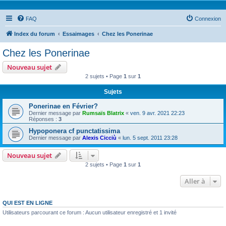
FAQ
Connexion
Index du forum
Essaimages
Chez les Ponerinae
Chez les Ponerinae
Nouveau sujet
2 sujets • Page
1
sur
1
Sujets
Ponerinae en Février?
Dernier message par
Rumsaïs Blatrix
«
ven. 9 avr. 2021 22:23
Réponses :
3
Hypoponera cf punctatissima
Dernier message par
Alexis Cicciù
«
lun. 5 sept. 2011 23:28
Nouveau sujet
2 sujets • Page
1
sur
1
Aller à
QUI EST EN LIGNE
Utilisateurs parcourant ce forum : Aucun utilisateur enregistré et 1 invité