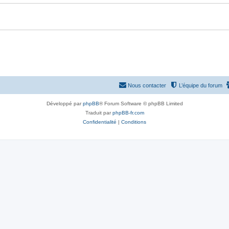
Nous contacter
L’équipe du forum
Développé par
phpBB
® Forum Software © phpBB Limited
Traduit par
phpBB-fr.com
Confidentialité
|
Conditions