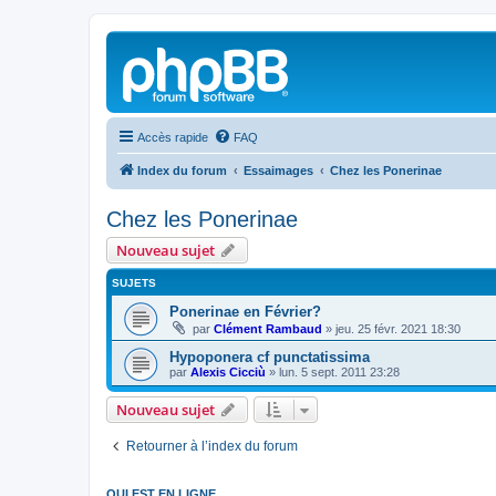
Accès rapide
FAQ
Index du forum
Essaimages
Chez les Ponerinae
Chez les Ponerinae
Nouveau sujet
SUJETS
Ponerinae en Février?
par
Clément Rambaud
»
jeu. 25 févr. 2021 18:30
Hypoponera cf punctatissima
par
Alexis Cicciù
»
lun. 5 sept. 2011 23:28
Nouveau sujet
Retourner à l’index du forum
QUI EST EN LIGNE