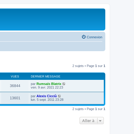
Connexion
2 sujets • Page
1
sur
1
VUES
DERNIER MESSAGE
par
Rumsaïs Blatrix
36844
ven. 9 avr. 2021 22:23
par
Alexis Cicciù
13601
lun. 5 sept. 2011 23:28
2 sujets • Page
1
sur
1
Aller à