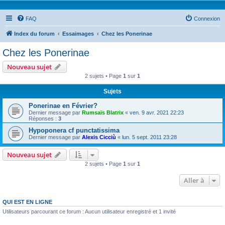
FAQ
Connexion
Index du forum
Essaimages
Chez les Ponerinae
Chez les Ponerinae
Nouveau sujet
2 sujets • Page
1
sur
1
Sujets
Ponerinae en Février?
Dernier message par
Rumsaïs Blatrix
«
ven. 9 avr. 2021 22:23
Réponses :
3
Hypoponera cf punctatissima
Dernier message par
Alexis Cicciù
«
lun. 5 sept. 2011 23:28
Nouveau sujet
2 sujets • Page
1
sur
1
Aller à
QUI EST EN LIGNE
Utilisateurs parcourant ce forum : Aucun utilisateur enregistré et 1 invité