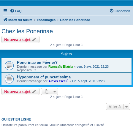
FAQ
Connexion
Index du forum
Essaimages
Chez les Ponerinae
Chez les Ponerinae
Nouveau sujet
2 sujets • Page
1
sur
1
Sujets
Ponerinae en Février?
Dernier message par
Rumsaïs Blatrix
«
ven. 9 avr. 2021 22:23
Réponses :
3
Hypoponera cf punctatissima
Dernier message par
Alexis Cicciù
«
lun. 5 sept. 2011 23:28
Nouveau sujet
2 sujets • Page
1
sur
1
Aller à
QUI EST EN LIGNE
Utilisateurs parcourant ce forum : Aucun utilisateur enregistré et 1 invité