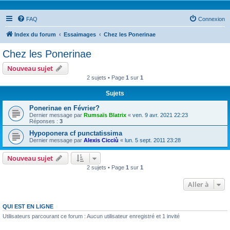
FAQ
Connexion
Index du forum
Essaimages
Chez les Ponerinae
Chez les Ponerinae
Nouveau sujet
2 sujets • Page
1
sur
1
Sujets
Ponerinae en Février?
Dernier message par
Rumsaïs Blatrix
«
ven. 9 avr. 2021 22:23
Réponses :
3
Hypoponera cf punctatissima
Dernier message par
Alexis Cicciù
«
lun. 5 sept. 2011 23:28
Nouveau sujet
2 sujets • Page
1
sur
1
Aller à
QUI EST EN LIGNE
Utilisateurs parcourant ce forum : Aucun utilisateur enregistré et 1 invité