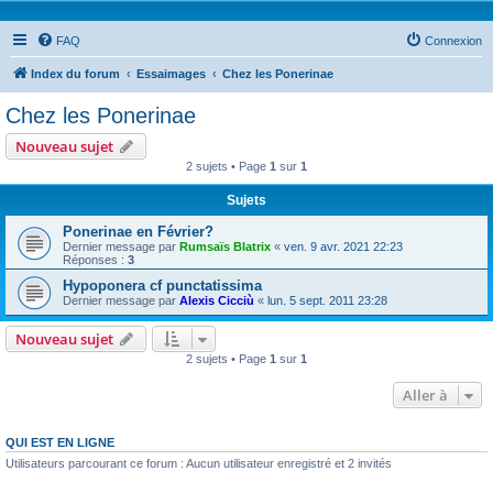
FAQ
Connexion
Index du forum
Essaimages
Chez les Ponerinae
Chez les Ponerinae
Nouveau sujet
2 sujets • Page
1
sur
1
Sujets
Ponerinae en Février?
Dernier message par
Rumsaïs Blatrix
«
ven. 9 avr. 2021 22:23
Réponses :
3
Hypoponera cf punctatissima
Dernier message par
Alexis Cicciù
«
lun. 5 sept. 2011 23:28
Nouveau sujet
2 sujets • Page
1
sur
1
Aller à
QUI EST EN LIGNE
Utilisateurs parcourant ce forum : Aucun utilisateur enregistré et 2 invités