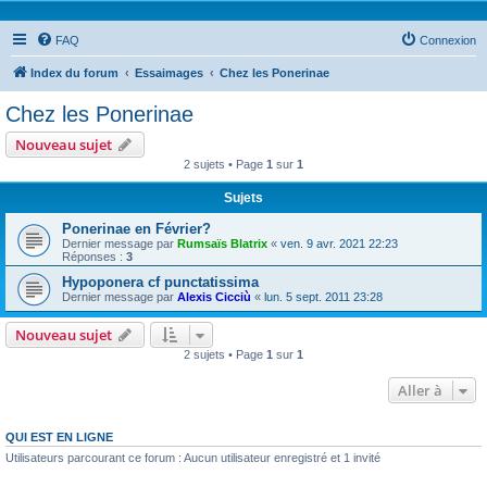
FAQ
Connexion
Index du forum
Essaimages
Chez les Ponerinae
Chez les Ponerinae
Nouveau sujet
2 sujets • Page
1
sur
1
Sujets
Ponerinae en Février?
Dernier message par
Rumsaïs Blatrix
«
ven. 9 avr. 2021 22:23
Réponses :
3
Hypoponera cf punctatissima
Dernier message par
Alexis Cicciù
«
lun. 5 sept. 2011 23:28
Nouveau sujet
2 sujets • Page
1
sur
1
Aller à
QUI EST EN LIGNE
Utilisateurs parcourant ce forum : Aucun utilisateur enregistré et 1 invité