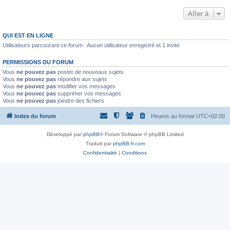
Aller à
QUI EST EN LIGNE
Utilisateurs parcourant ce forum : Aucun utilisateur enregistré et 1 invité
PERMISSIONS DU FORUM
Vous
ne pouvez pas
poster de nouveaux sujets
Vous
ne pouvez pas
répondre aux sujets
Vous
ne pouvez pas
modifier vos messages
Vous
ne pouvez pas
supprimer vos messages
Vous
ne pouvez pas
joindre des fichiers
Index du forum
Heures au format
UTC+02:00
Développé par
phpBB
® Forum Software © phpBB Limited
Traduit par
phpBB-fr.com
Confidentialité
|
Conditions