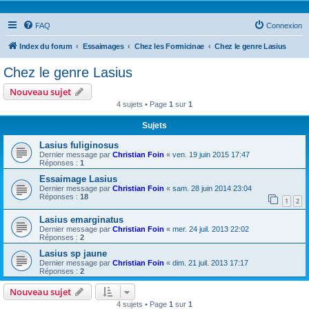
FAQ
Connexion
Index du forum
Essaimages
Chez les Formicinae
Chez le genre Lasius
Chez le genre Lasius
Nouveau sujet
4 sujets • Page
1
sur
1
Sujets
Lasius fuliginosus
Dernier message par
Christian Foin
«
ven. 19 juin 2015 17:47
Réponses :
1
Essaimage Lasius
Dernier message par
Christian Foin
«
sam. 28 juin 2014 23:04
Réponses :
18
1
2
Lasius emarginatus
Dernier message par
Christian Foin
«
mer. 24 juil. 2013 22:02
Réponses :
2
Lasius sp jaune
Dernier message par
Christian Foin
«
dim. 21 juil. 2013 17:17
Réponses :
2
Nouveau sujet
4 sujets • Page
1
sur
1