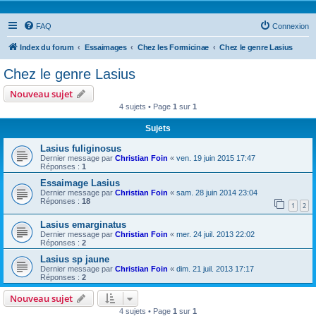
FAQ
Connexion
Index du forum
Essaimages
Chez les Formicinae
Chez le genre Lasius
Chez le genre Lasius
Nouveau sujet
4 sujets • Page
1
sur
1
Sujets
Lasius fuliginosus
Dernier message par
Christian Foin
«
ven. 19 juin 2015 17:47
Réponses :
1
Essaimage Lasius
Dernier message par
Christian Foin
«
sam. 28 juin 2014 23:04
Réponses :
18
1
2
Lasius emarginatus
Dernier message par
Christian Foin
«
mer. 24 juil. 2013 22:02
Réponses :
2
Lasius sp jaune
Dernier message par
Christian Foin
«
dim. 21 juil. 2013 17:17
Réponses :
2
Nouveau sujet
4 sujets • Page
1
sur
1