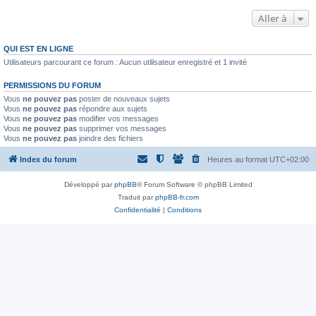
Aller à
QUI EST EN LIGNE
Utilisateurs parcourant ce forum : Aucun utilisateur enregistré et 1 invité
PERMISSIONS DU FORUM
Vous
ne pouvez pas
poster de nouveaux sujets
Vous
ne pouvez pas
répondre aux sujets
Vous
ne pouvez pas
modifier vos messages
Vous
ne pouvez pas
supprimer vos messages
Vous
ne pouvez pas
joindre des fichiers
Index du forum
Heures au format
UTC+02:00
Développé par
phpBB
® Forum Software © phpBB Limited
Traduit par
phpBB-fr.com
Confidentialité
|
Conditions