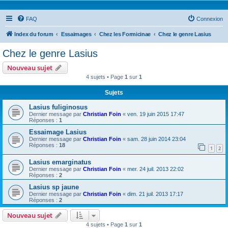
FAQ
Connexion
Index du forum
Essaimages
Chez les Formicinae
Chez le genre Lasius
Chez le genre Lasius
Nouveau sujet
4 sujets • Page
1
sur
1
Sujets
Lasius fuliginosus
Dernier message par
Christian Foin
«
ven. 19 juin 2015 17:47
Réponses :
1
Essaimage Lasius
Dernier message par
Christian Foin
«
sam. 28 juin 2014 23:04
Réponses :
18
1
2
Lasius emarginatus
Dernier message par
Christian Foin
«
mer. 24 juil. 2013 22:02
Réponses :
2
Lasius sp jaune
Dernier message par
Christian Foin
«
dim. 21 juil. 2013 17:17
Réponses :
2
Nouveau sujet
4 sujets • Page
1
sur
1