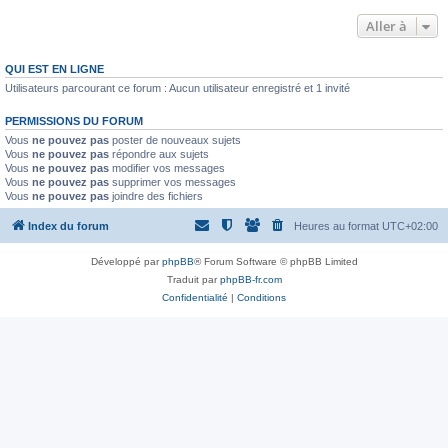
Aller à
QUI EST EN LIGNE
Utilisateurs parcourant ce forum : Aucun utilisateur enregistré et 1 invité
PERMISSIONS DU FORUM
Vous
ne pouvez pas
poster de nouveaux sujets
Vous
ne pouvez pas
répondre aux sujets
Vous
ne pouvez pas
modifier vos messages
Vous
ne pouvez pas
supprimer vos messages
Vous
ne pouvez pas
joindre des fichiers
Index du forum
Heures au format
UTC+02:00
Développé par
phpBB
® Forum Software © phpBB Limited
Traduit par
phpBB-fr.com
Confidentialité
|
Conditions