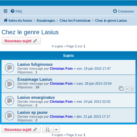
FAQ
Connexion
Index du forum
Essaimages
Chez les Formicinae
Chez le genre Lasius
Chez le genre Lasius
Nouveau sujet
4 sujets • Page
1
sur
1
Sujets
Lasius fuliginosus
Dernier message par
Christian Foin
«
ven. 19 juin 2015 17:47
Réponses :
1
Essaimage Lasius
Dernier message par
Christian Foin
«
sam. 28 juin 2014 23:04
Réponses :
18
1
2
Lasius emarginatus
Dernier message par
Christian Foin
«
mer. 24 juil. 2013 22:02
Réponses :
2
Lasius sp jaune
Dernier message par
Christian Foin
«
dim. 21 juil. 2013 17:17
Réponses :
2
Nouveau sujet
4 sujets • Page
1
sur
1