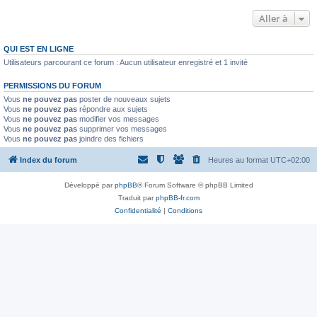
Aller à
QUI EST EN LIGNE
Utilisateurs parcourant ce forum : Aucun utilisateur enregistré et 1 invité
PERMISSIONS DU FORUM
Vous
ne pouvez pas
poster de nouveaux sujets
Vous
ne pouvez pas
répondre aux sujets
Vous
ne pouvez pas
modifier vos messages
Vous
ne pouvez pas
supprimer vos messages
Vous
ne pouvez pas
joindre des fichiers
Index du forum
Heures au format
UTC+02:00
Développé par
phpBB
® Forum Software © phpBB Limited
Traduit par
phpBB-fr.com
Confidentialité
|
Conditions