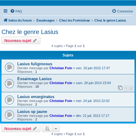
FAQ
Connexion
Index du forum
Essaimages
Chez les Formicinae
Chez le genre Lasius
Chez le genre Lasius
Nouveau sujet
4 sujets • Page
1
sur
1
Sujets
Lasius fuliginosus
Dernier message par
Christian Foin
«
ven. 19 juin 2015 17:47
Réponses :
1
Essaimage Lasius
Dernier message par
Christian Foin
«
sam. 28 juin 2014 23:04
Réponses :
18
1
2
Lasius emarginatus
Dernier message par
Christian Foin
«
mer. 24 juil. 2013 22:02
Réponses :
2
Lasius sp jaune
Dernier message par
Christian Foin
«
dim. 21 juil. 2013 17:17
Réponses :
2
Nouveau sujet
4 sujets • Page
1
sur
1