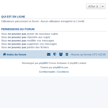
Aller à
QUI EST EN LIGNE
Utilisateurs parcourant ce forum : Aucun utilisateur enregistré et 1 invité
PERMISSIONS DU FORUM
Vous
ne pouvez pas
poster de nouveaux sujets
Vous
ne pouvez pas
répondre aux sujets
Vous
ne pouvez pas
modifier vos messages
Vous
ne pouvez pas
supprimer vos messages
Vous
ne pouvez pas
joindre des fichiers
Index du forum
Heures au format
UTC+02:00
Développé par
phpBB
® Forum Software © phpBB Limited
Traduit par
phpBB-fr.com
Confidentialité
|
Conditions