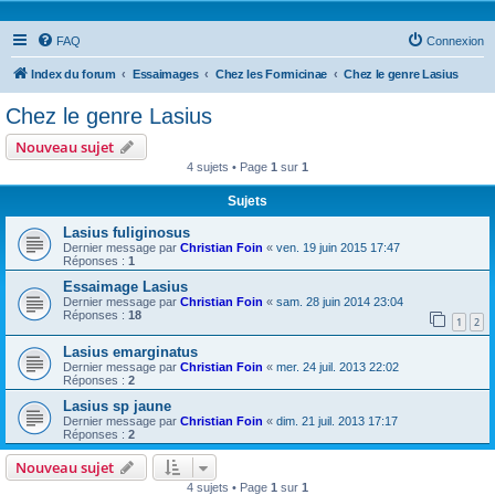
FAQ
Connexion
Index du forum
Essaimages
Chez les Formicinae
Chez le genre Lasius
Chez le genre Lasius
Nouveau sujet
4 sujets • Page
1
sur
1
Sujets
Lasius fuliginosus
Dernier message par
Christian Foin
«
ven. 19 juin 2015 17:47
Réponses :
1
Essaimage Lasius
Dernier message par
Christian Foin
«
sam. 28 juin 2014 23:04
Réponses :
18
1
2
Lasius emarginatus
Dernier message par
Christian Foin
«
mer. 24 juil. 2013 22:02
Réponses :
2
Lasius sp jaune
Dernier message par
Christian Foin
«
dim. 21 juil. 2013 17:17
Réponses :
2
Nouveau sujet
4 sujets • Page
1
sur
1