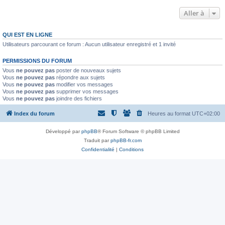
Aller à
QUI EST EN LIGNE
Utilisateurs parcourant ce forum : Aucun utilisateur enregistré et 1 invité
PERMISSIONS DU FORUM
Vous
ne pouvez pas
poster de nouveaux sujets
Vous
ne pouvez pas
répondre aux sujets
Vous
ne pouvez pas
modifier vos messages
Vous
ne pouvez pas
supprimer vos messages
Vous
ne pouvez pas
joindre des fichiers
Index du forum
Heures au format
UTC+02:00
Développé par
phpBB
® Forum Software © phpBB Limited
Traduit par
phpBB-fr.com
Confidentialité
|
Conditions