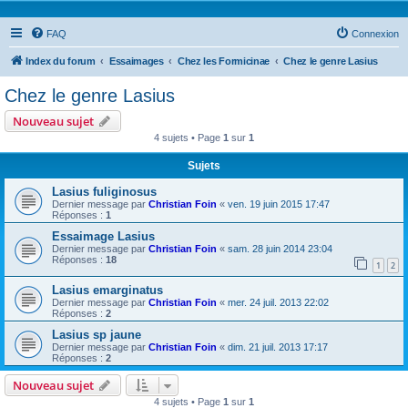
FAQ
Connexion
Index du forum
Essaimages
Chez les Formicinae
Chez le genre Lasius
Chez le genre Lasius
Nouveau sujet
4 sujets • Page
1
sur
1
Sujets
Lasius fuliginosus
Dernier message par
Christian Foin
«
ven. 19 juin 2015 17:47
Réponses :
1
Essaimage Lasius
Dernier message par
Christian Foin
«
sam. 28 juin 2014 23:04
Réponses :
18
1
2
Lasius emarginatus
Dernier message par
Christian Foin
«
mer. 24 juil. 2013 22:02
Réponses :
2
Lasius sp jaune
Dernier message par
Christian Foin
«
dim. 21 juil. 2013 17:17
Réponses :
2
Nouveau sujet
4 sujets • Page
1
sur
1