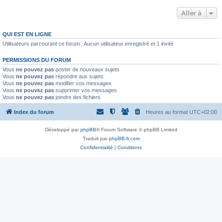
Aller à
QUI EST EN LIGNE
Utilisateurs parcourant ce forum : Aucun utilisateur enregistré et 1 invité
PERMISSIONS DU FORUM
Vous
ne pouvez pas
poster de nouveaux sujets
Vous
ne pouvez pas
répondre aux sujets
Vous
ne pouvez pas
modifier vos messages
Vous
ne pouvez pas
supprimer vos messages
Vous
ne pouvez pas
joindre des fichiers
Index du forum
Heures au format
UTC+02:00
Développé par
phpBB
® Forum Software © phpBB Limited
Traduit par
phpBB-fr.com
Confidentialité
|
Conditions