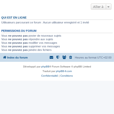
Aller à
QUI EST EN LIGNE
Utilisateurs parcourant ce forum : Aucun utilisateur enregistré et 1 invité
PERMISSIONS DU FORUM
Vous
ne pouvez pas
poster de nouveaux sujets
Vous
ne pouvez pas
répondre aux sujets
Vous
ne pouvez pas
modifier vos messages
Vous
ne pouvez pas
supprimer vos messages
Vous
ne pouvez pas
joindre des fichiers
Index du forum
Heures au format
UTC+02:00
Développé par
phpBB
® Forum Software © phpBB Limited
Traduit par
phpBB-fr.com
Confidentialité
|
Conditions