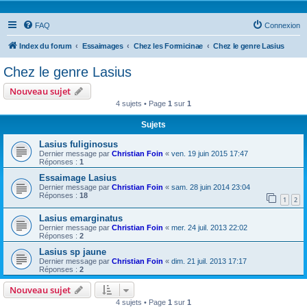
FAQ
Connexion
Index du forum
Essaimages
Chez les Formicinae
Chez le genre Lasius
Chez le genre Lasius
Nouveau sujet
4 sujets • Page
1
sur
1
Sujets
Lasius fuliginosus
Dernier message par
Christian Foin
«
ven. 19 juin 2015 17:47
Réponses :
1
Essaimage Lasius
Dernier message par
Christian Foin
«
sam. 28 juin 2014 23:04
Réponses :
18
1
2
Lasius emarginatus
Dernier message par
Christian Foin
«
mer. 24 juil. 2013 22:02
Réponses :
2
Lasius sp jaune
Dernier message par
Christian Foin
«
dim. 21 juil. 2013 17:17
Réponses :
2
Nouveau sujet
4 sujets • Page
1
sur
1