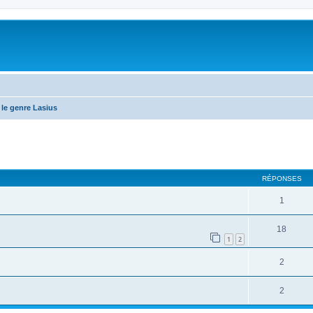
le genre Lasius
RÉPONSES
1
18
1
2
2
2