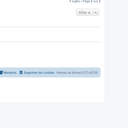
4 sujets • Page
1
sur
1
Aller à
Membres
Supprimer les cookies
Heures au format
UTC+02:00