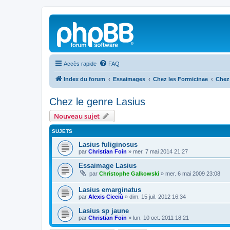
Accès rapide
FAQ
Index du forum
Essaimages
Chez les Formicinae
Chez 
Chez le genre Lasius
Nouveau sujet
SUJETS
Lasius fuliginosus
par
Christian Foin
»
mer. 7 mai 2014 21:27
Essaimage Lasius
par
Christophe Galkowski
»
mer. 6 mai 2009 23:08
Lasius emarginatus
par
Alexis Cicciù
»
dim. 15 juil. 2012 16:34
Lasius sp jaune
par
Christian Foin
»
lun. 10 oct. 2011 18:21