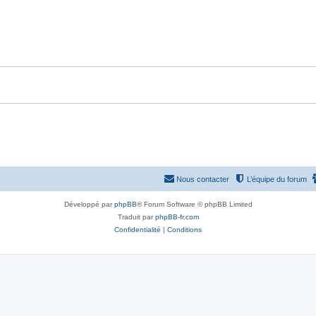
Nous contacter
L’équipe du forum
Développé par
phpBB
® Forum Software © phpBB Limited
Traduit par
phpBB-fr.com
Confidentialité
|
Conditions