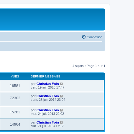
Connexion
4 sujets • Page
1
sur
1
VUES
DERNIER MESSAGE
par
Christian Foin
18581
ven. 19 juin 2015 17:47
par
Christian Foin
72302
sam. 28 juin 2014 23:04
par
Christian Foin
15282
mer. 24 juil. 2013 22:02
par
Christian Foin
14964
dim. 21 juil. 2013 17:17