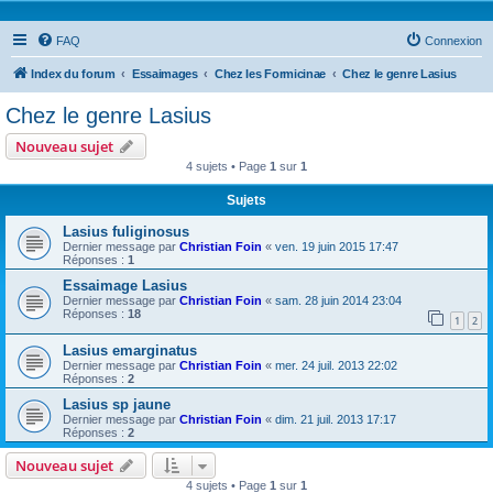
FAQ
Connexion
Index du forum
Essaimages
Chez les Formicinae
Chez le genre Lasius
Chez le genre Lasius
Nouveau sujet
4 sujets • Page
1
sur
1
Sujets
Lasius fuliginosus
Dernier message par
Christian Foin
«
ven. 19 juin 2015 17:47
Réponses :
1
Essaimage Lasius
Dernier message par
Christian Foin
«
sam. 28 juin 2014 23:04
Réponses :
18
1
2
Lasius emarginatus
Dernier message par
Christian Foin
«
mer. 24 juil. 2013 22:02
Réponses :
2
Lasius sp jaune
Dernier message par
Christian Foin
«
dim. 21 juil. 2013 17:17
Réponses :
2
Nouveau sujet
4 sujets • Page
1
sur
1