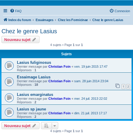
FAQ
Connexion
Index du forum
Essaimages
Chez les Formicinae
Chez le genre Lasius
Chez le genre Lasius
Nouveau sujet
4 sujets • Page
1
sur
1
Sujets
Lasius fuliginosus
Dernier message par
Christian Foin
«
ven. 19 juin 2015 17:47
Réponses :
1
Essaimage Lasius
Dernier message par
Christian Foin
«
sam. 28 juin 2014 23:04
Réponses :
18
1
2
Lasius emarginatus
Dernier message par
Christian Foin
«
mer. 24 juil. 2013 22:02
Réponses :
2
Lasius sp jaune
Dernier message par
Christian Foin
«
dim. 21 juil. 2013 17:17
Réponses :
2
Nouveau sujet
4 sujets • Page
1
sur
1