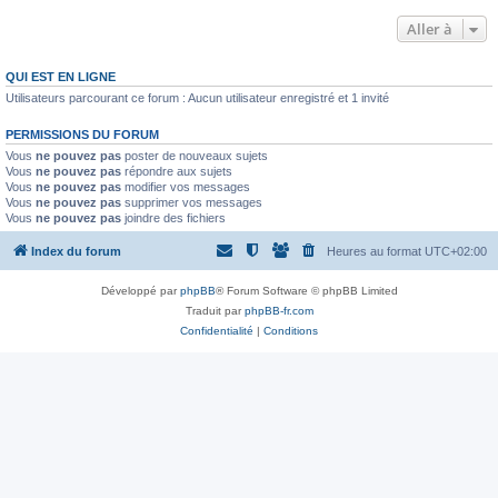
Aller à
QUI EST EN LIGNE
Utilisateurs parcourant ce forum : Aucun utilisateur enregistré et 1 invité
PERMISSIONS DU FORUM
Vous
ne pouvez pas
poster de nouveaux sujets
Vous
ne pouvez pas
répondre aux sujets
Vous
ne pouvez pas
modifier vos messages
Vous
ne pouvez pas
supprimer vos messages
Vous
ne pouvez pas
joindre des fichiers
Index du forum
Heures au format
UTC+02:00
Développé par
phpBB
® Forum Software © phpBB Limited
Traduit par
phpBB-fr.com
Confidentialité
|
Conditions