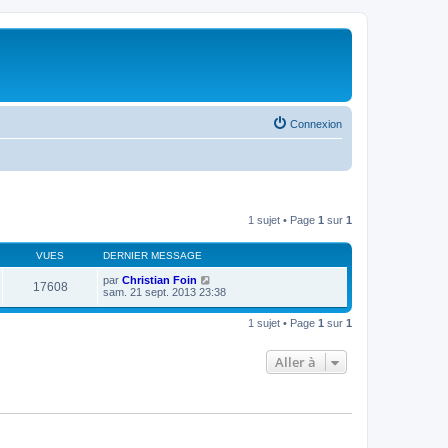
Connexion
1 sujet • Page
1
sur
1
VUES
DERNIER MESSAGE
par
Christian Foin
17608
sam. 21 sept. 2013 23:38
1 sujet • Page
1
sur
1
Aller à