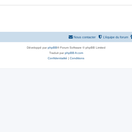
Nous contacter
L’équipe du forum
Développé par
phpBB
® Forum Software © phpBB Limited
Traduit par
phpBB-fr.com
Confidentialité
|
Conditions