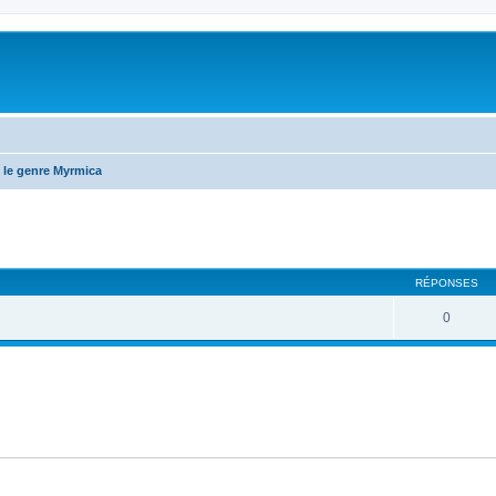
 le genre Myrmica
RÉPONSES
0