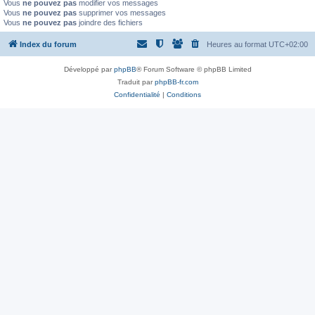
Vous
ne pouvez pas
modifier vos messages
Vous
ne pouvez pas
supprimer vos messages
Vous
ne pouvez pas
joindre des fichiers
Index du forum
Heures au format
UTC+02:00
Développé par
phpBB
® Forum Software © phpBB Limited
Traduit par
phpBB-fr.com
Confidentialité
|
Conditions