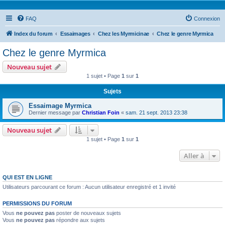
FAQ
Connexion
Index du forum
Essaimages
Chez les Myrmicinae
Chez le genre Myrmica
Chez le genre Myrmica
Nouveau sujet
1 sujet • Page
1
sur
1
Sujets
Essaimage Myrmica
Dernier message par
Christian Foin
«
sam. 21 sept. 2013 23:38
Nouveau sujet
1 sujet • Page
1
sur
1
Aller à
QUI EST EN LIGNE
Utilisateurs parcourant ce forum : Aucun utilisateur enregistré et 1 invité
PERMISSIONS DU FORUM
Vous
ne pouvez pas
poster de nouveaux sujets
Vous
ne pouvez pas
répondre aux sujets