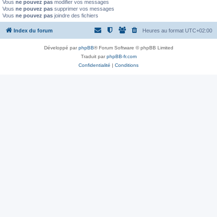
Vous
ne pouvez pas
modifier vos messages
Vous
ne pouvez pas
supprimer vos messages
Vous
ne pouvez pas
joindre des fichiers
Index du forum
Heures au format
UTC+02:00
Développé par
phpBB
® Forum Software © phpBB Limited
Traduit par
phpBB-fr.com
Confidentialité
|
Conditions