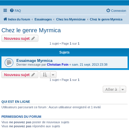
FAQ
Connexion
Index du forum
Essaimages
Chez les Myrmicinae
Chez le genre Myrmica
Chez le genre Myrmica
Nouveau sujet
1 sujet • Page
1
sur
1
Sujets
Essaimage Myrmica
Dernier message par
Christian Foin
«
sam. 21 sept. 2013 23:38
Nouveau sujet
1 sujet • Page
1
sur
1
Aller à
QUI EST EN LIGNE
Utilisateurs parcourant ce forum : Aucun utilisateur enregistré et 1 invité
PERMISSIONS DU FORUM
Vous
ne pouvez pas
poster de nouveaux sujets
Vous
ne pouvez pas
répondre aux sujets