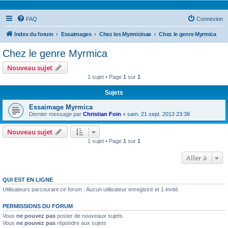
FAQ
Connexion
Index du forum
Essaimages
Chez les Myrmicinae
Chez le genre Myrmica
Chez le genre Myrmica
Nouveau sujet
1 sujet • Page
1
sur
1
Sujets
Essaimage Myrmica
Dernier message par
Christian Foin
«
sam. 21 sept. 2013 23:38
Nouveau sujet
1 sujet • Page
1
sur
1
Aller à
QUI EST EN LIGNE
Utilisateurs parcourant ce forum : Aucun utilisateur enregistré et 1 invité
PERMISSIONS DU FORUM
Vous
ne pouvez pas
poster de nouveaux sujets
Vous
ne pouvez pas
répondre aux sujets