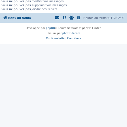
Vous
ne pouvez pas
modifier vos messages
Vous
ne pouvez pas
supprimer vos messages
Vous
ne pouvez pas
joindre des fichiers
Index du forum
Heures au format
UTC+02:00
Développé par
phpBB
® Forum Software © phpBB Limited
Traduit par
phpBB-fr.com
Confidentialité
|
Conditions