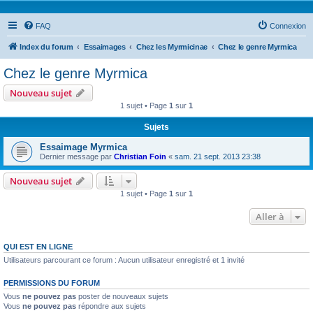
FAQ
Connexion
Index du forum
Essaimages
Chez les Myrmicinae
Chez le genre Myrmica
Chez le genre Myrmica
Nouveau sujet
1 sujet • Page
1
sur
1
Sujets
Essaimage Myrmica
Dernier message par
Christian Foin
«
sam. 21 sept. 2013 23:38
Nouveau sujet
1 sujet • Page
1
sur
1
Aller à
QUI EST EN LIGNE
Utilisateurs parcourant ce forum : Aucun utilisateur enregistré et 1 invité
PERMISSIONS DU FORUM
Vous
ne pouvez pas
poster de nouveaux sujets
Vous
ne pouvez pas
répondre aux sujets