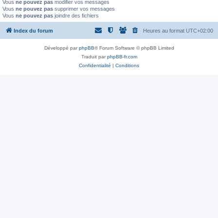
Vous
ne pouvez pas
modifier vos messages
Vous
ne pouvez pas
supprimer vos messages
Vous
ne pouvez pas
joindre des fichiers
Index du forum
Heures au format
UTC+02:00
Développé par
phpBB
® Forum Software © phpBB Limited
Traduit par
phpBB-fr.com
Confidentialité
|
Conditions