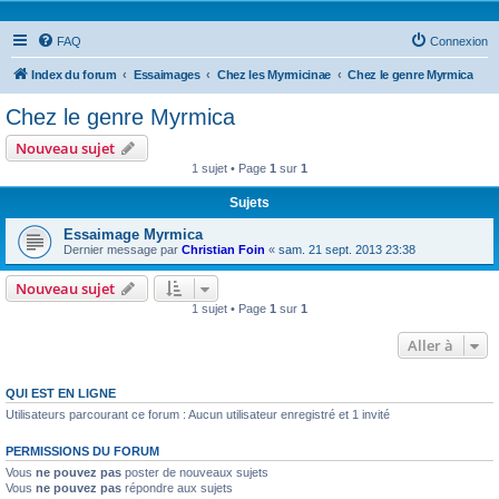
FAQ
Connexion
Index du forum
Essaimages
Chez les Myrmicinae
Chez le genre Myrmica
Chez le genre Myrmica
Nouveau sujet
1 sujet • Page
1
sur
1
Sujets
Essaimage Myrmica
Dernier message par
Christian Foin
«
sam. 21 sept. 2013 23:38
Nouveau sujet
1 sujet • Page
1
sur
1
Aller à
QUI EST EN LIGNE
Utilisateurs parcourant ce forum : Aucun utilisateur enregistré et 1 invité
PERMISSIONS DU FORUM
Vous
ne pouvez pas
poster de nouveaux sujets
Vous
ne pouvez pas
répondre aux sujets