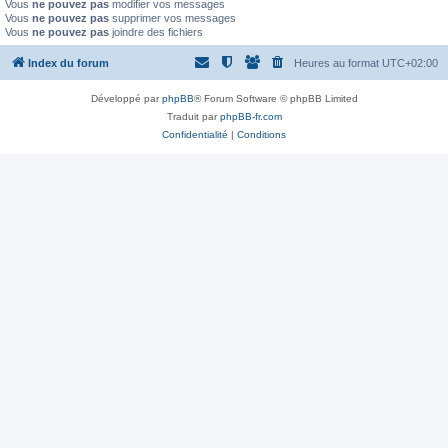
Vous
ne pouvez pas
modifier vos messages
Vous
ne pouvez pas
supprimer vos messages
Vous
ne pouvez pas
joindre des fichiers
Index du forum
Heures au format
UTC+02:00
Développé par
phpBB
® Forum Software © phpBB Limited
Traduit par
phpBB-fr.com
Confidentialité
|
Conditions