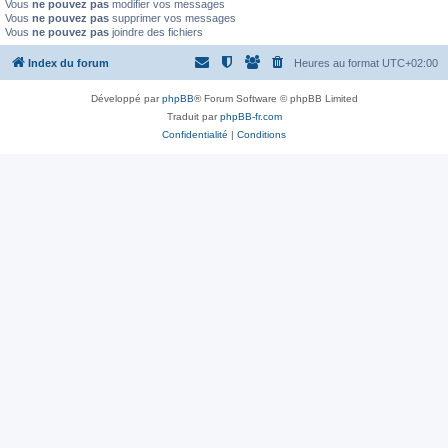
Vous
ne pouvez pas
modifier vos messages
Vous
ne pouvez pas
supprimer vos messages
Vous
ne pouvez pas
joindre des fichiers
Index du forum
Heures au format
UTC+02:00
Développé par
phpBB
® Forum Software © phpBB Limited
Traduit par
phpBB-fr.com
Confidentialité
|
Conditions