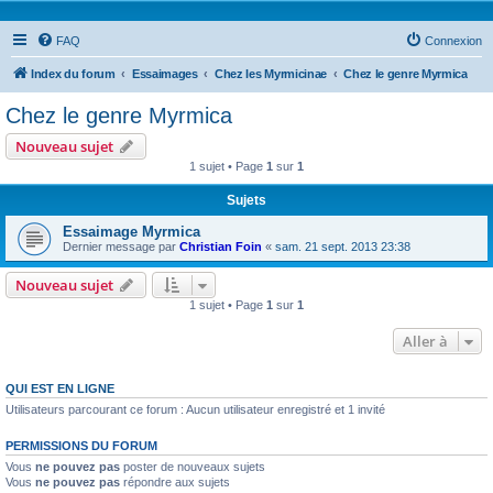
FAQ
Connexion
Index du forum
Essaimages
Chez les Myrmicinae
Chez le genre Myrmica
Chez le genre Myrmica
Nouveau sujet
1 sujet • Page
1
sur
1
Sujets
Essaimage Myrmica
Dernier message par
Christian Foin
«
sam. 21 sept. 2013 23:38
Nouveau sujet
1 sujet • Page
1
sur
1
Aller à
QUI EST EN LIGNE
Utilisateurs parcourant ce forum : Aucun utilisateur enregistré et 1 invité
PERMISSIONS DU FORUM
Vous
ne pouvez pas
poster de nouveaux sujets
Vous
ne pouvez pas
répondre aux sujets