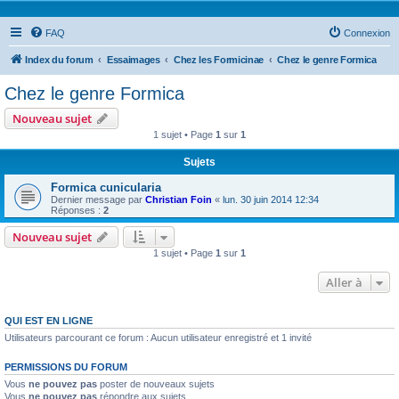
FAQ
Connexion
Index du forum
Essaimages
Chez les Formicinae
Chez le genre Formica
Chez le genre Formica
Nouveau sujet
1 sujet • Page
1
sur
1
Sujets
Formica cunicularia
Dernier message par
Christian Foin
«
lun. 30 juin 2014 12:34
Réponses :
2
Nouveau sujet
1 sujet • Page
1
sur
1
Aller à
QUI EST EN LIGNE
Utilisateurs parcourant ce forum : Aucun utilisateur enregistré et 1 invité
PERMISSIONS DU FORUM
Vous
ne pouvez pas
poster de nouveaux sujets
Vous
ne pouvez pas
répondre aux sujets