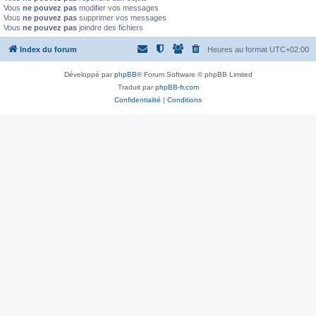
Vous
ne pouvez pas
modifier vos messages
Vous
ne pouvez pas
supprimer vos messages
Vous
ne pouvez pas
joindre des fichiers
Index du forum
Heures au format
UTC+02:00
Développé par
phpBB
® Forum Software © phpBB Limited
Traduit par
phpBB-fr.com
Confidentialité
|
Conditions