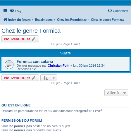
FAQ
Connexion
Index du forum
Essaimages
Chez les Formicinae
Chez le genre Formica
Chez le genre Formica
Nouveau sujet
1 sujet • Page
1
sur
1
Sujets
Formica cunicularia
Dernier message par
Christian Foin
«
lun. 30 juin 2014 12:34
Réponses :
2
Nouveau sujet
1 sujet • Page
1
sur
1
Aller à
QUI EST EN LIGNE
Utilisateurs parcourant ce forum : Aucun utilisateur enregistré et 1 invité
PERMISSIONS DU FORUM
Vous
ne pouvez pas
poster de nouveaux sujets
Vous
ne pouvez pas
répondre aux sujets