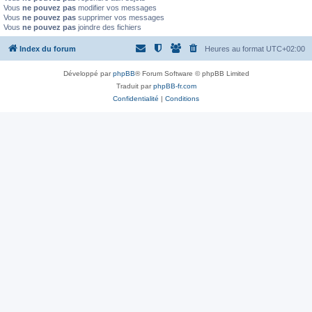
Vous
ne pouvez pas
modifier vos messages
Vous
ne pouvez pas
supprimer vos messages
Vous
ne pouvez pas
joindre des fichiers
Index du forum
Heures au format
UTC+02:00
Développé par
phpBB
® Forum Software © phpBB Limited
Traduit par
phpBB-fr.com
Confidentialité
|
Conditions