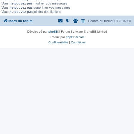
Vous
ne pouvez pas
modifier vos messages
Vous
ne pouvez pas
supprimer vos messages
Vous
ne pouvez pas
joindre des fichiers
Index du forum
Heures au format
UTC+02:00
Développé par
phpBB
® Forum Software © phpBB Limited
Traduit par
phpBB-fr.com
Confidentialité
|
Conditions