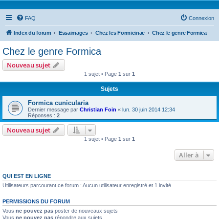
FAQ
Connexion
Index du forum
Essaimages
Chez les Formicinae
Chez le genre Formica
Chez le genre Formica
Nouveau sujet
1 sujet • Page
1
sur
1
Sujets
Formica cunicularia
Dernier message par
Christian Foin
«
lun. 30 juin 2014 12:34
Réponses :
2
Nouveau sujet
1 sujet • Page
1
sur
1
Aller à
QUI EST EN LIGNE
Utilisateurs parcourant ce forum : Aucun utilisateur enregistré et 1 invité
PERMISSIONS DU FORUM
Vous
ne pouvez pas
poster de nouveaux sujets
Vous
ne pouvez pas
répondre aux sujets