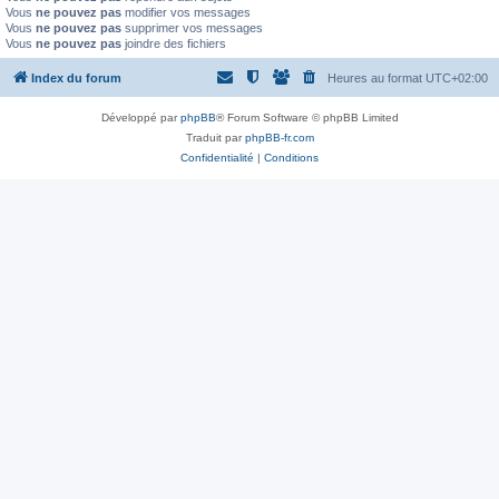
Vous
ne pouvez pas
modifier vos messages
Vous
ne pouvez pas
supprimer vos messages
Vous
ne pouvez pas
joindre des fichiers
Index du forum
Heures au format
UTC+02:00
Développé par
phpBB
® Forum Software © phpBB Limited
Traduit par
phpBB-fr.com
Confidentialité
|
Conditions