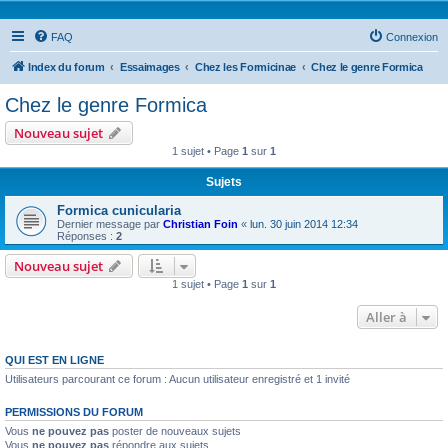
FAQ
Connexion
Index du forum
Essaimages
Chez les Formicinae
Chez le genre Formica
Chez le genre Formica
Nouveau sujet
1 sujet • Page
1
sur
1
Sujets
Formica cunicularia
Dernier message par
Christian Foin
«
lun. 30 juin 2014 12:34
Réponses :
2
Nouveau sujet
1 sujet • Page
1
sur
1
Aller à
QUI EST EN LIGNE
Utilisateurs parcourant ce forum : Aucun utilisateur enregistré et 1 invité
PERMISSIONS DU FORUM
Vous
ne pouvez pas
poster de nouveaux sujets
Vous
ne pouvez pas
répondre aux sujets