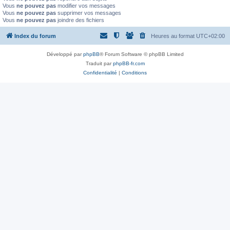
Vous
ne pouvez pas
modifier vos messages
Vous
ne pouvez pas
supprimer vos messages
Vous
ne pouvez pas
joindre des fichiers
Index du forum
Heures au format
UTC+02:00
Développé par
phpBB
® Forum Software © phpBB Limited
Traduit par
phpBB-fr.com
Confidentialité
|
Conditions