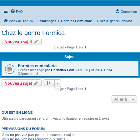
FAQ
Connexion
Index du forum
Essaimages
Chez les Formicinae
Chez le genre Formica
Chez le genre Formica
Nouveau sujet
1 sujet • Page
1
sur
1
Sujets
Formica cunicularia
Dernier message par
Christian Foin
«
lun. 30 juin 2014 12:34
Réponses :
2
Nouveau sujet
1 sujet • Page
1
sur
1
Aller à
QUI EST EN LIGNE
Utilisateurs parcourant ce forum : Aucun utilisateur enregistré et 1 invité
PERMISSIONS DU FORUM
Vous
ne pouvez pas
poster de nouveaux sujets
Vous
ne pouvez pas
répondre aux sujets