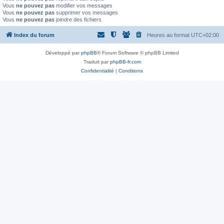
Vous
ne pouvez pas
modifier vos messages
Vous
ne pouvez pas
supprimer vos messages
Vous
ne pouvez pas
joindre des fichiers
Index du forum
Heures au format
UTC+02:00
Développé par
phpBB
® Forum Software © phpBB Limited
Traduit par
phpBB-fr.com
Confidentialité
|
Conditions