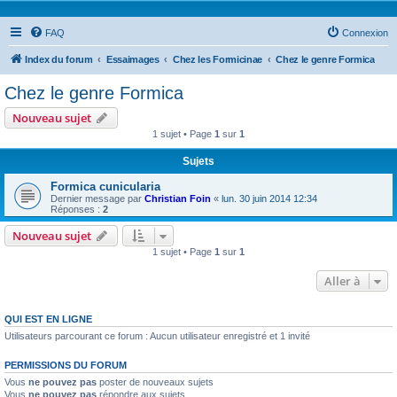
FAQ
Connexion
Index du forum
Essaimages
Chez les Formicinae
Chez le genre Formica
Chez le genre Formica
Nouveau sujet
1 sujet • Page
1
sur
1
Sujets
Formica cunicularia
Dernier message par
Christian Foin
«
lun. 30 juin 2014 12:34
Réponses :
2
Nouveau sujet
1 sujet • Page
1
sur
1
Aller à
QUI EST EN LIGNE
Utilisateurs parcourant ce forum : Aucun utilisateur enregistré et 1 invité
PERMISSIONS DU FORUM
Vous
ne pouvez pas
poster de nouveaux sujets
Vous
ne pouvez pas
répondre aux sujets