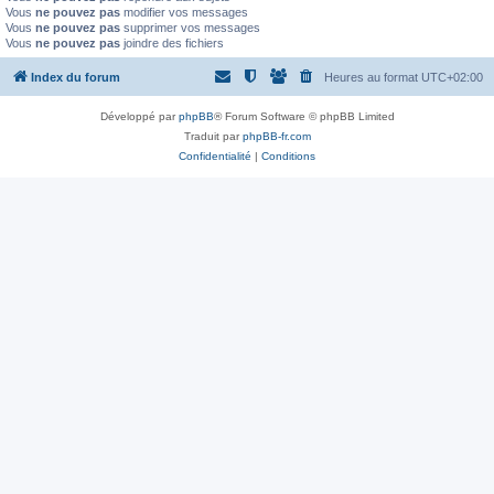
Vous
ne pouvez pas
modifier vos messages
Vous
ne pouvez pas
supprimer vos messages
Vous
ne pouvez pas
joindre des fichiers
Index du forum
Heures au format
UTC+02:00
Développé par
phpBB
® Forum Software © phpBB Limited
Traduit par
phpBB-fr.com
Confidentialité
|
Conditions