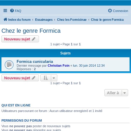
FAQ
Connexion
Index du forum
Essaimages
Chez les Formicinae
Chez le genre Formica
Chez le genre Formica
Nouveau sujet
1 sujet • Page
1
sur
1
Sujets
Formica cunicularia
Dernier message par
Christian Foin
«
lun. 30 juin 2014 12:34
Réponses :
2
Nouveau sujet
1 sujet • Page
1
sur
1
Aller à
QUI EST EN LIGNE
Utilisateurs parcourant ce forum : Aucun utilisateur enregistré et 1 invité
PERMISSIONS DU FORUM
Vous
ne pouvez pas
poster de nouveaux sujets
Vous
ne pouvez pas
répondre aux sujets