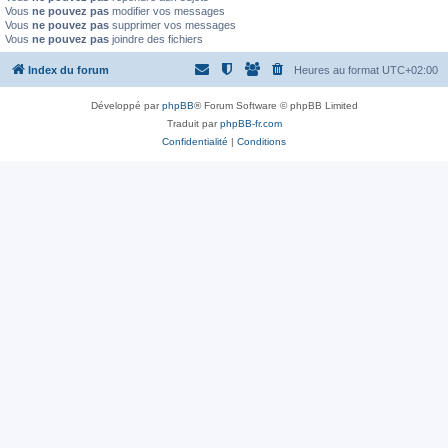
Vous
ne pouvez pas
modifier vos messages
Vous
ne pouvez pas
supprimer vos messages
Vous
ne pouvez pas
joindre des fichiers
Index du forum
Heures au format
UTC+02:00
Développé par
phpBB
® Forum Software © phpBB Limited
Traduit par
phpBB-fr.com
Confidentialité
|
Conditions