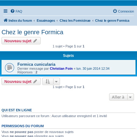
FAQ
Connexion
Index du forum
Essaimages
Chez les Formicinae
Chez le genre Formica
Chez le genre Formica
Nouveau sujet
1 sujet • Page
1
sur
1
Sujets
Formica cunicularia
Dernier message par
Christian Foin
«
lun. 30 juin 2014 12:34
Réponses :
2
Nouveau sujet
1 sujet • Page
1
sur
1
Aller à
QUI EST EN LIGNE
Utilisateurs parcourant ce forum : Aucun utilisateur enregistré et 1 invité
PERMISSIONS DU FORUM
Vous
ne pouvez pas
poster de nouveaux sujets
Vous
ne pouvez pas
répondre aux sujets