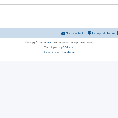
Nous contacter
L’équipe du forum
Développé par
phpBB
® Forum Software © phpBB Limited
Traduit par
phpBB-fr.com
Confidentialité
|
Conditions