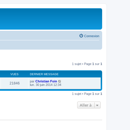
Connexion
1 sujet • Page
1
sur
1
VUES
DERNIER MESSAGE
par
Christian Foin
21846
lun. 30 juin 2014 12:34
1 sujet • Page
1
sur
1
Aller à