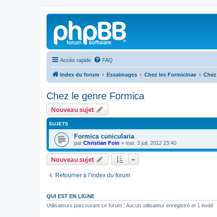
Accès rapide
FAQ
Index du forum
Essaimages
Chez les Formicinae
Chez
Chez le genre Formica
Nouveau sujet
SUJETS
Formica cunicularia
par
Christian Foin
»
mar. 3 juil. 2012 23:40
Nouveau sujet
Retourner à l’index du forum
QUI EST EN LIGNE
Utilisateurs parcourant ce forum : Aucun utilisateur enregistré et 1 invité