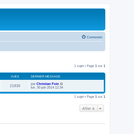
Connexion
1 sujet • Page
1
sur
1
VUES
DERNIER MESSAGE
par
Christian Foin
21830
lun. 30 juin 2014 12:34
1 sujet • Page
1
sur
1
Aller à