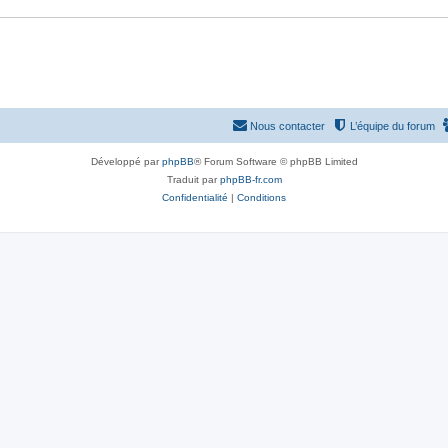
Nous contacter
L’équipe du forum
Développé par
phpBB
® Forum Software © phpBB Limited
Traduit par
phpBB-fr.com
Confidentialité
|
Conditions