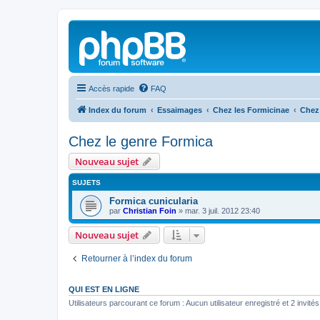
Accès rapide
FAQ
Index du forum
Essaimages
Chez les Formicinae
Chez
Chez le genre Formica
Nouveau sujet
SUJETS
Formica cunicularia
par
Christian Foin
»
mar. 3 juil. 2012 23:40
Nouveau sujet
Retourner à l’index du forum
QUI EST EN LIGNE
Utilisateurs parcourant ce forum : Aucun utilisateur enregistré et 2 invités