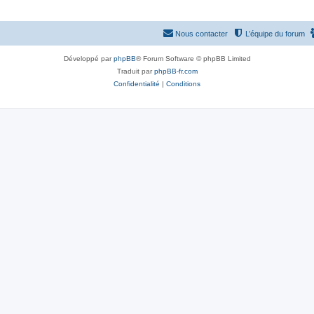
Nous contacter
L’équipe du forum
Développé par
phpBB
® Forum Software © phpBB Limited
Traduit par
phpBB-fr.com
Confidentialité
|
Conditions