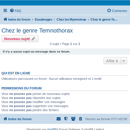
FAQ
Connexion
Index du forum
Essaimages
Chez les Myrmicinae
Chez le genre Temnothorax
Chez le genre Temnothorax
Nouveau sujet
0 sujet • Page
1
sur
1
Il n’y a aucun sujet ou message dans ce forum.
Aller à
QUI EST EN LIGNE
Utilisateurs parcourant ce forum : Aucun utilisateur enregistré et 1 invité
PERMISSIONS DU FORUM
Vous
ne pouvez pas
poster de nouveaux sujets
Vous
ne pouvez pas
répondre aux sujets
Vous
ne pouvez pas
modifier vos messages
Vous
ne pouvez pas
supprimer vos messages
Vous
ne pouvez pas
joindre des fichiers
Index du forum
Heures au format
UTC+02:00
Développé par
phpBB
® Forum Software © phpBB Limited