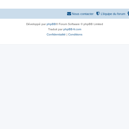
Nous contacter
L’équipe du forum
Développé par
phpBB
® Forum Software © phpBB Limited
Traduit par
phpBB-fr.com
Confidentialité
|
Conditions