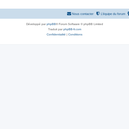
Nous contacter
L’équipe du forum
Développé par
phpBB
® Forum Software © phpBB Limited
Traduit par
phpBB-fr.com
Confidentialité
|
Conditions