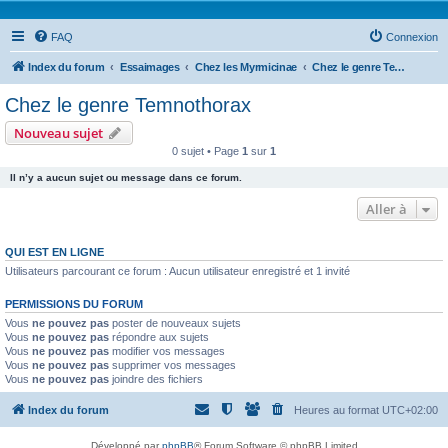
FAQ
Connexion
Index du forum
Essaimages
Chez les Myrmicinae
Chez le genre Temnothorax
Chez le genre Temnothorax
Nouveau sujet
0 sujet • Page
1
sur
1
Il n’y a aucun sujet ou message dans ce forum.
Aller à
QUI EST EN LIGNE
Utilisateurs parcourant ce forum : Aucun utilisateur enregistré et 1 invité
PERMISSIONS DU FORUM
Vous
ne pouvez pas
poster de nouveaux sujets
Vous
ne pouvez pas
répondre aux sujets
Vous
ne pouvez pas
modifier vos messages
Vous
ne pouvez pas
supprimer vos messages
Vous
ne pouvez pas
joindre des fichiers
Index du forum
Heures au format
UTC+02:00
Développé par
phpBB
® Forum Software © phpBB Limited