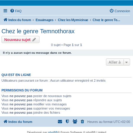
FAQ
Connexion
Index du forum
Essaimages
Chez les Myrmicinae
Chez le genre Temnothorax
Chez le genre Temnothorax
Nouveau sujet
0 sujet • Page
1
sur
1
Il n’y a aucun sujet ou message dans ce forum.
Aller à
QUI EST EN LIGNE
Utilisateurs parcourant ce forum : Aucun utilisateur enregistré et 2 invités
PERMISSIONS DU FORUM
Vous
ne pouvez pas
poster de nouveaux sujets
Vous
ne pouvez pas
répondre aux sujets
Vous
ne pouvez pas
modifier vos messages
Vous
ne pouvez pas
supprimer vos messages
Vous
ne pouvez pas
joindre des fichiers
Index du forum
Heures au format
UTC+02:00
Développé par
phpBB
® Forum Software © phpBB Limited