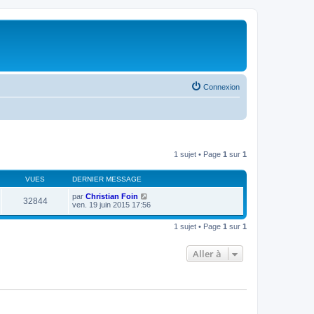
Connexion
1 sujet • Page
1
sur
1
VUES
DERNIER MESSAGE
par
Christian Foin
32844
ven. 19 juin 2015 17:56
1 sujet • Page
1
sur
1
Aller à