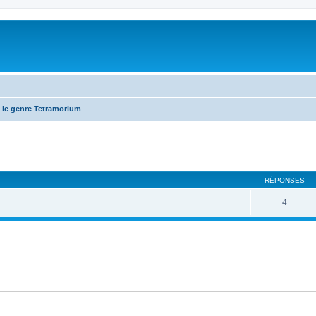
 le genre Tetramorium
RÉPONSES
4