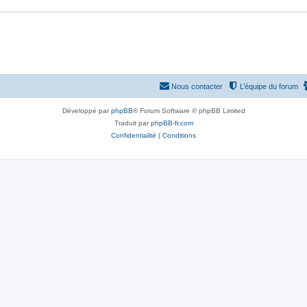
Nous contacter
L’équipe du forum
Développé par
phpBB
® Forum Software © phpBB Limited
Traduit par
phpBB-fr.com
Confidentialité
|
Conditions