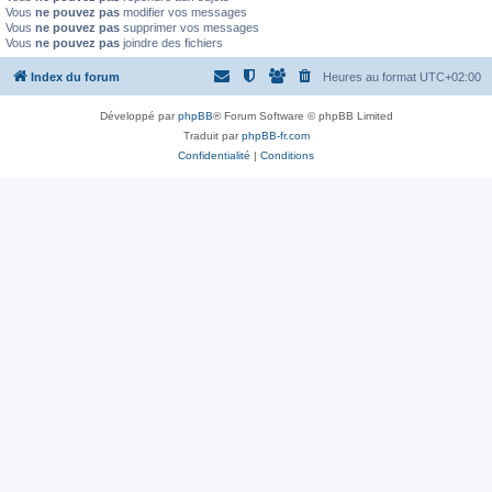
Vous
ne pouvez pas
modifier vos messages
Vous
ne pouvez pas
supprimer vos messages
Vous
ne pouvez pas
joindre des fichiers
Index du forum
Heures au format
UTC+02:00
Développé par
phpBB
® Forum Software © phpBB Limited
Traduit par
phpBB-fr.com
Confidentialité
|
Conditions