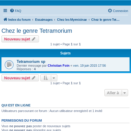
FAQ
Connexion
Index du forum
Essaimages
Chez les Myrmicinae
Chez le genre Tetramorium
Chez le genre Tetramorium
Nouveau sujet
1 sujet • Page
1
sur
1
Sujets
Tetramorium sp
Dernier message par
Christian Foin
«
ven. 19 juin 2015 17:56
Réponses :
4
Nouveau sujet
1 sujet • Page
1
sur
1
Aller à
QUI EST EN LIGNE
Utilisateurs parcourant ce forum : Aucun utilisateur enregistré et 1 invité
PERMISSIONS DU FORUM
Vous
ne pouvez pas
poster de nouveaux sujets
Vous
ne pouvez pas
répondre aux sujets