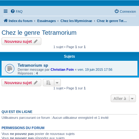
FAQ
Connexion
Index du forum
Essaimages
Chez les Myrmicinae
Chez le genre Tetramorium
Chez le genre Tetramorium
Nouveau sujet
1 sujet • Page
1
sur
1
Sujets
Tetramorium sp
Dernier message par
Christian Foin
«
ven. 19 juin 2015 17:56
Réponses :
4
Nouveau sujet
1 sujet • Page
1
sur
1
Aller à
QUI EST EN LIGNE
Utilisateurs parcourant ce forum : Aucun utilisateur enregistré et 1 invité
PERMISSIONS DU FORUM
Vous
ne pouvez pas
poster de nouveaux sujets
Vous
ne pouvez pas
répondre aux sujets