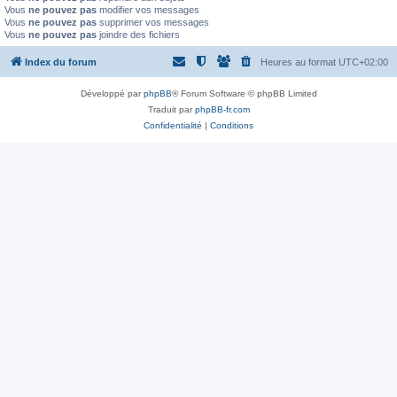
Vous
ne pouvez pas
modifier vos messages
Vous
ne pouvez pas
supprimer vos messages
Vous
ne pouvez pas
joindre des fichiers
Index du forum
Heures au format
UTC+02:00
Développé par
phpBB
® Forum Software © phpBB Limited
Traduit par
phpBB-fr.com
Confidentialité
|
Conditions