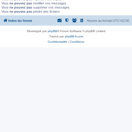
Vous
ne pouvez pas
modifier vos messages
Vous
ne pouvez pas
supprimer vos messages
Vous
ne pouvez pas
joindre des fichiers
Index du forum
Heures au format
UTC+02:00
Développé par
phpBB
® Forum Software © phpBB Limited
Traduit par
phpBB-fr.com
Confidentialité
|
Conditions