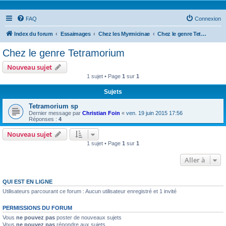
FAQ
Connexion
Index du forum
Essaimages
Chez les Myrmicinae
Chez le genre Tetramorium
Chez le genre Tetramorium
Nouveau sujet
1 sujet • Page
1
sur
1
Sujets
Tetramorium sp
Dernier message par
Christian Foin
«
ven. 19 juin 2015 17:56
Réponses :
4
Nouveau sujet
1 sujet • Page
1
sur
1
Aller à
QUI EST EN LIGNE
Utilisateurs parcourant ce forum : Aucun utilisateur enregistré et 1 invité
PERMISSIONS DU FORUM
Vous
ne pouvez pas
poster de nouveaux sujets
Vous
ne pouvez pas
répondre aux sujets