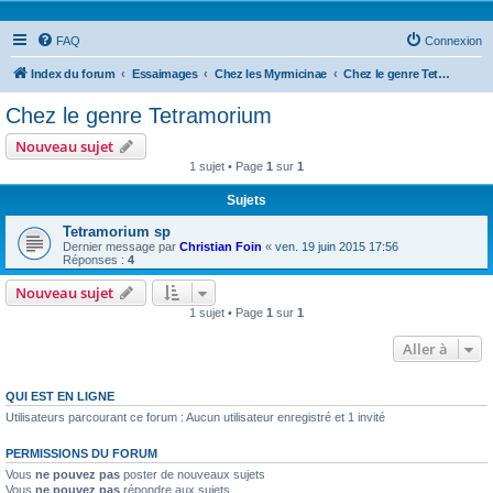
FAQ
Connexion
Index du forum
Essaimages
Chez les Myrmicinae
Chez le genre Tetramorium
Chez le genre Tetramorium
Nouveau sujet
1 sujet • Page
1
sur
1
Sujets
Tetramorium sp
Dernier message par
Christian Foin
«
ven. 19 juin 2015 17:56
Réponses :
4
Nouveau sujet
1 sujet • Page
1
sur
1
Aller à
QUI EST EN LIGNE
Utilisateurs parcourant ce forum : Aucun utilisateur enregistré et 1 invité
PERMISSIONS DU FORUM
Vous
ne pouvez pas
poster de nouveaux sujets
Vous
ne pouvez pas
répondre aux sujets