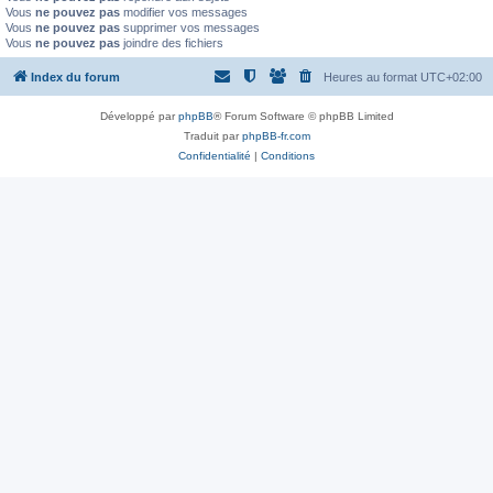
Vous
ne pouvez pas
modifier vos messages
Vous
ne pouvez pas
supprimer vos messages
Vous
ne pouvez pas
joindre des fichiers
Index du forum
Heures au format
UTC+02:00
Développé par
phpBB
® Forum Software © phpBB Limited
Traduit par
phpBB-fr.com
Confidentialité
|
Conditions