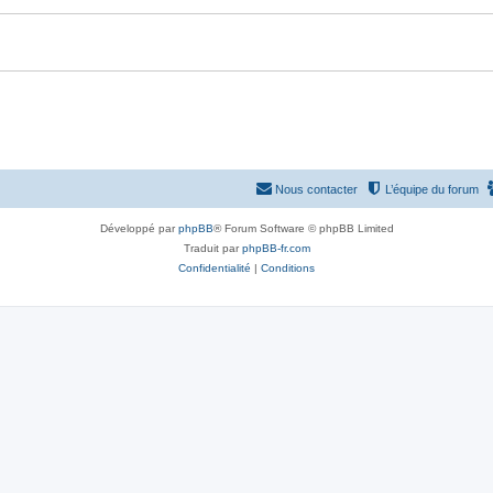
Nous contacter
L’équipe du forum
Développé par
phpBB
® Forum Software © phpBB Limited
Traduit par
phpBB-fr.com
Confidentialité
|
Conditions