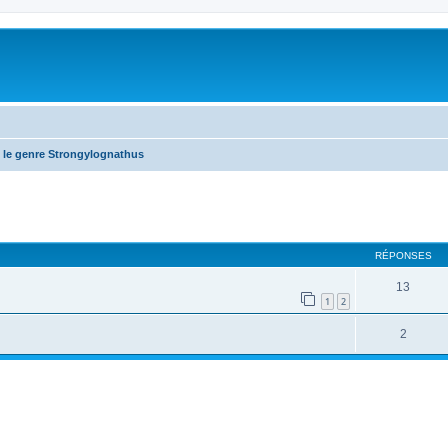
 le genre Strongylognathus
RÉPONSES
13
1
2
2