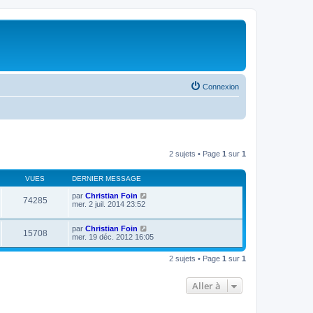
Connexion
2 sujets • Page
1
sur
1
VUES
DERNIER MESSAGE
par
Christian Foin
74285
mer. 2 juil. 2014 23:52
par
Christian Foin
15708
mer. 19 déc. 2012 16:05
2 sujets • Page
1
sur
1
Aller à